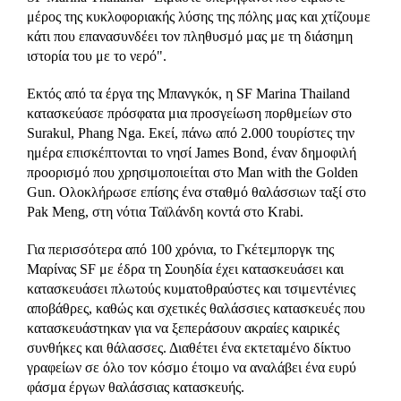
μέρος της κυκλοφοριακής λύσης της πόλης μας και χτίζουμε
κάτι που επανασυνδέει τον πληθυσμό μας με τη διάσημη
ιστορία του με το νερό".
Εκτός από τα έργα της Μπανγκόκ, η SF Marina Thailand
κατασκεύασε πρόσφατα μια προσγείωση πορθμείων στο
Surakul, Phang Nga. Εκεί, πάνω από 2.000 τουρίστες την
ημέρα επισκέπτονται το νησί James Bond, έναν δημοφιλή
προορισμό που χρησιμοποιείται στο Man with the Golden
Gun. Ολοκλήρωσε επίσης ένα σταθμό θαλάσσιων ταξί στο
Pak Meng, στη νότια Ταϊλάνδη κοντά στο Krabi.
Για περισσότερα από 100 χρόνια, το Γκέτεμποργκ της
Μαρίνας SF με έδρα τη Σουηδία έχει κατασκευάσει και
κατασκευάσει πλωτούς κυματοθραύστες και τσιμεντένιες
αποβάθρες, καθώς και σχετικές θαλάσσιες κατασκευές που
κατασκευάστηκαν για να ξεπεράσουν ακραίες καιρικές
συνθήκες και θάλασσες. Διαθέτει ένα εκτεταμένο δίκτυο
γραφείων σε όλο τον κόσμο έτοιμο να αναλάβει ένα ευρύ
φάσμα έργων θαλάσσιας κατασκευής.