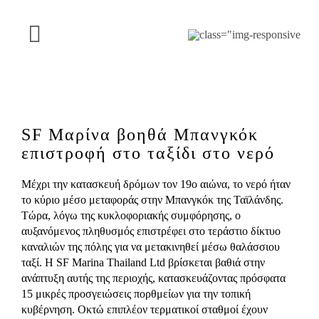
Μετάβαση
στο
περιεχόμενο
Εναλλαγή
πλοήγησης
Η ΠΡΟΣΦΟΡΑ ΜΑΣ
ΕΡΓΑ
SF Μαρίνα βοηθά Μπανγκόκ
επιστροφή στο ταξίδι στο νερό
ΣΧΕΤΙΚΑ ΜΕ SF
Μέχρι την κατασκευή δρόμων τον 19ο αιώνα, το νερό ήταν
το κύριο μέσο μεταφοράς στην Μπανγκόκ της Ταϊλάνδης.
Τώρα, λόγω της κυκλοφοριακής συμφόρησης, ο
ΕΠΑΦΗ
αυξανόμενος πληθυσμός επιστρέφει στο τεράστιο δίκτυο
καναλιών της πόλης για να μετακινηθεί μέσω θαλάσσιου
ταξί. Η SF Marina Thailand Ltd βρίσκεται βαθιά στην
Ελληνικά
ανάπτυξη αυτής της περιοχής, κατασκευάζοντας πρόσφατα
15 μικρές προσγειώσεις πορθμείων για την τοπική
κυβέρνηση. Οκτώ επιπλέον τερματικοί σταθμοί έχουν