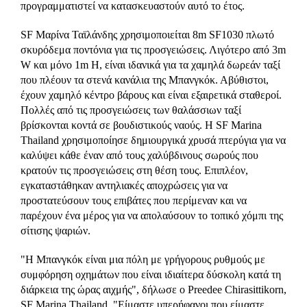
προγραμματιστεί να κατασκευαστούν αυτό το έτος.
SF Μαρίνα Ταϊλάνδης χρησιμοποιείται 8m SF1030 πλωτό
σκυρόδεμα ποντόνια για τις προσγειώσεις. Λιγότερο από 3m
W και μόνο 1m H, είναι ιδανικά για τα χαμηλά δωρεάν ταξί
που πλέουν τα στενά κανάλια της Μπανγκόκ. Αβύθιστοι,
έχουν χαμηλό κέντρο βάρους και είναι εξαιρετικά σταθεροί.
Πολλές από τις προσγειώσεις των θαλάσσιων ταξί
βρίσκονται κοντά σε βουδιστικούς ναούς. Η SF Marina
Thailand χρησιμοποίησε δημιουργικά χρυσά πτερύγια για να
καλύψει κάθε έναν από τους χαλύβδινους σωρούς που
κρατούν τις προσγειώσεις στη θέση τους. Επιπλέον,
εγκαταστάθηκαν αντηλιακές αποχρώσεις για να
προστατεύσουν τους επιβάτες που περίμεναν και να
παρέχουν ένα μέρος για να απολαύσουν το τοπικό χόμπι της
σίτισης ψαριών.
"Η Μπανγκόκ είναι μια πόλη με γρήγορους ρυθμούς με
συμφόρηση οχημάτων που είναι ιδιαίτερα δύσκολη κατά τη
διάρκεια της ώρας αιχμής", δήλωσε ο Preedee Chirasittikorn,
SF Marina Thailand. "Είμαστε υπερήφανοι που είμαστε