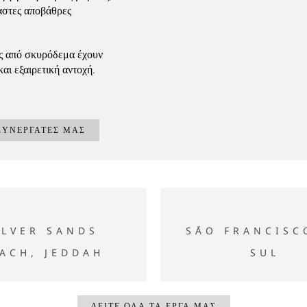
αστες αποβάθρες
ες από σκυρόδεμα έχουν
αι εξαιρετική αντοχή.
ΣΥΝΕΡΓΆΤΕΣ ΜΑΣ
lver Sands Beach, Jeddah
SĀO FRANCISCO DO S
ILVER SANDS
SĀO FRANCISC
ACH, JEDDAH
SUL
ΔΕΊΤΕ ΌΛΑ ΤΑ ΈΡΓΑ ΜΑΣ