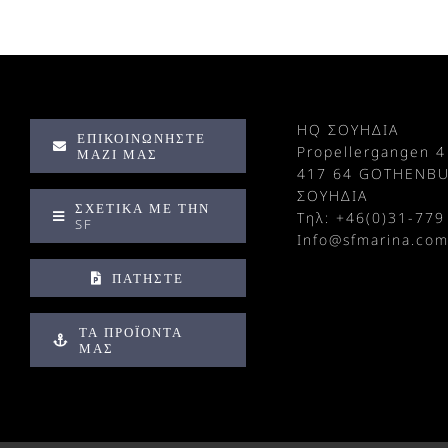
HQ ΣΟΥΗΔΙΑ
ΕΠΙΚΟΙΝΩΝΉΣΤΕ
Propellergangen 4
ΜΑΖΊ ΜΑΣ
417 64 GOTHENB
ΣΟΥΗΔΙΑ
ΣΧΕΤΙΚΆ ΜΕ ΤΗΝ
Τηλ: +
46(0)31-779
SF
Info@sfmarina.co
ΠΑΤΉΣΤΕ
ΤΑ ΠΡΟΪΌΝΤΑ
ΜΑΣ