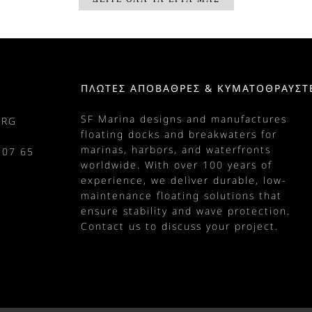
ΠΛΩΤΈΣ ΑΠΟΒΆΘΡΕΣ & ΚΥΜΑΤΟΘΡΑΎΣΤ
SF Marina designs and manufactures
URG
floating docks
and
breakwaters
for
marinas
, harbors, and waterfronts
 07 65
worldwide. With over 100 years of
m
experience, we deliver durable, low-
maintenance floating solutions that
ensure stability and wave protection.
Contact us
to discuss your project.