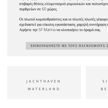
στιβαρές θέσεις ελλιμενισμού ρυμουλκών και πολυσύχν
πορθμείων σε 60 χώρες.
Οι πλωτοί κυματοθραύστες και οι πλωτές πλωτές γέφυρ
σχεδιαστεί για εύκολη εγκατάσταση, χαμηλή συντήρηση κ
Αφήστε την SF Marina να υλοποιήσει το όραμά σας.
ΕΠΙΚΟΙΝΩΝΉΣΤΕ ΜΕ ΤΟΥΣ ΠΑΓΚΌΣΜΙΟΥΣ 
Jachthaven Waterland
Si
JACHTHAVEN
S
WATERLAND
BE