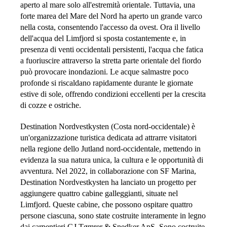
aperto al mare solo all'estremità orientale. Tuttavia, una
forte marea del Mare del Nord ha aperto un grande varco
nella costa, consentendo l'accesso da ovest. Ora il livello
dell'acqua del Limfjord si sposta costantemente e, in
presenza di venti occidentali persistenti, l'acqua che fatica
a fuoriuscire attraverso la stretta parte orientale del fiordo
può provocare inondazioni. Le acque salmastre poco
profonde si riscaldano rapidamente durante le giornate
estive di sole, offrendo condizioni eccellenti per la crescita
di cozze e ostriche.
Destination Nordvestkysten (Costa nord-occidentale) è
un'organizzazione turistica dedicata ad attrarre visitatori
nella regione dello Jutland nord-occidentale, mettendo in
evidenza la sua natura unica, la cultura e le opportunità di
avventura. Nel 2022, in collaborazione con SF Marina,
Destination Nordvestkysten ha lanciato un progetto per
aggiungere quattro cabine galleggianti, situate nel
Limfjord. Queste cabine, che possono ospitare quattro
persone ciascuna, sono state costruite interamente in legno
dai carpentieri GJ Tømrer & Snedker ApS. Sono costruite