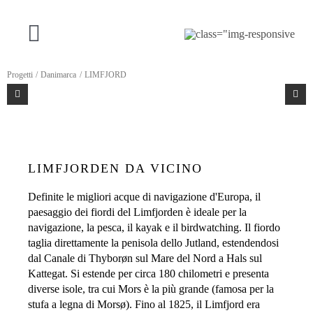
Vai
al
contenuto
Navigazione
a
Progetti
Danimarca
LIMFJORD
LA NOSTRA OFFERTA
scorrimento
PROGETTI
LIMFJORDEN DA VICINO
RIGUARDO A SF
Definite le migliori acque di navigazione d'Europa, il
paesaggio dei fiordi del Limfjorden è ideale per la
CONTATTO
navigazione, la pesca, il kayak e il birdwatching. Il fiordo
taglia direttamente la penisola dello Jutland, estendendosi
dal Canale di Thyborøn sul Mare del Nord a Hals sul
Italiano
Kattegat. Si estende per circa 180 chilometri e presenta
diverse isole, tra cui Mors è la più grande (famosa per la
stufa a legna di Morsø). Fino al 1825, il Limfjord era