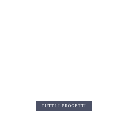
BALTIMORE
BALTIMORE
GOVIA, GRECIA
GOVIA, GRECIA
CLEOPATRA, GRECIA
CLEOPATRA, GRECIA
TUTTI I PROGETTI