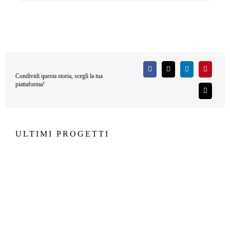
Condividi questa storia, scegli la tua
piattaforma!
ULTIMI PROGETTI
Jachthaven Waterland
JACHTHAVEN WATERLAND
Silver Sands Beach, Jeddah