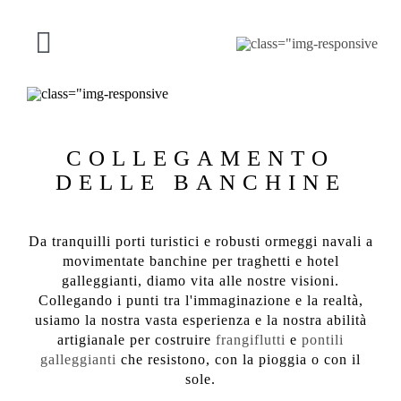
Vai
al
contenuto
Navigazione
a
LA NOSTRA OFFERTA
scorrimento
COLLEGAMENTO
PROGETTI
DELLE BANCHINE
RIGUARDO A SF
Da tranquilli porti turistici e robusti ormeggi navali a
movimentate banchine per traghetti e hotel
CONTATTO
galleggianti, diamo vita alle nostre visioni.
Collegando i punti tra l'immaginazione e la realtà,
usiamo la nostra vasta esperienza e la nostra abilità
Italiano
artigianale per costruire
frangiflutti
e
pontili
galleggianti
che resistono, con la pioggia o con il
sole.