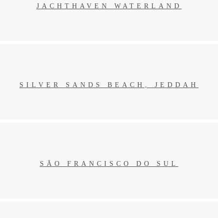
JACHTHAVEN WATERLAND
Silver Sands Beach, Jeddah
SILVER SANDS BEACH, JEDDAH
SĀO FRANCISCO DO SUL
SĀO FRANCISCO DO SUL