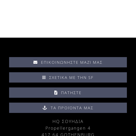
ΕΠΙΚΟΙΝΩΝΉΣΤΕ ΜΑΖΊ ΜΑΣ
ΣΧΕΤΙΚΆ ΜΕ ΤΗΝ SF
ΠΑΤΉΣΤΕ
ΤΑ ΠΡΟΪΌΝΤΑ ΜΑΣ
HQ ΣΟΥΗΔΙΑ
Propellergangen 4
417 64 GOTHENBURG