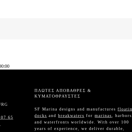
00:00
ΠΛΩΤΈΣ ΑΠΟΒΆΘΡΕΣ &
ΚΥΜΑΤΟΘΡΑΎΣΤΕΣ
URG
SF Marina designs and manufactures
floati
docks
and
breakwaters
for
marinas
, harbors
 07 65
and waterfronts worldwide. With over 100
m
years of experience, we deliver durable,