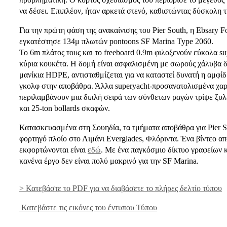
να δέσει. Επιπλέον, ήταν αρκετά στενό, καθιστώντας δύσκολη
Για την πρώτη φάση της ανακαίνισης του Pier South, η Ebsary
εγκατέστησε 134μ πλωτών pontoons SF Marina Type 2060.
Το 6m πλάτος τους και το freeboard 0.9m φιλοξενούν εύκολα su
κύρια κουκέτα. Η δομή είναι ασφαλισμένη με σωρούς χάλυβα 
μανίκια HDPE, αντισταθμίζεται για να καταστεί δυνατή η αμφ
γκολφ στην αποβάθρα. Άλλα superyacht-προσανατολισμένα χα
περιλαμβάνουν μια διπλή σειρά των σύνθετων ραγών τρίψε ξυλ
και 25-ton bollards σκαφών.
Κατασκευασμένα στη Σουηδία, τα τμήματα αποβάθρα για Pier 
φορτηγό πλοίο στο Λιμάνι Everglades, Φλόριντα. Ένα βίντεο απ
εκφορτώνονται είναι
εδώ
. Με ένα παγκόσμιο δίκτυο γραφείων 
κανένα έργο δεν είναι πολύ μακρινό για την SF Marina.
> Κατεβάστε το PDF για να διαβάσετε το πλήρες δελτίο τύπου
Κατεβάστε τις εικόνες του έντυπου Τύπου