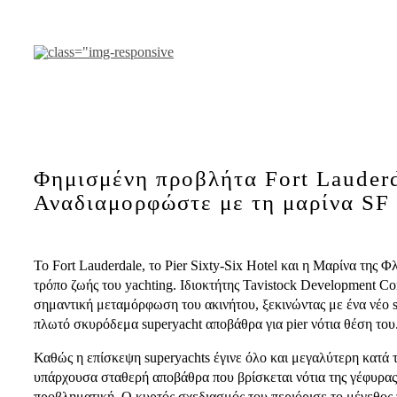
Μετάβαση
στο
περιεχόμενο
Φημισμένη προβλήτα Fort Lauder
Αναδιαμορφώστε με τη μαρίνα SF
Το Fort Lauderdale, το Pier Sixty-Six Hotel και η Μαρίνα της 
τρόπο ζωής του yachting. Ιδιοκτήτης Tavistock Development Co
σημαντική μεταμόρφωση του ακινήτου, ξεκινώντας με ένα νέο st
πλωτό σκυρόδεμα superyacht αποβάθρα για pier νότια θέση του
Καθώς η επίσκεψη superyachts έγινε όλο και μεγαλύτερη κατά τ
υπάρχουσα σταθερή αποβάθρα που βρίσκεται νότια της γέφυρας
προβληματική. Ο κυρτός σχεδιασμός του περιόρισε το μέγεθος