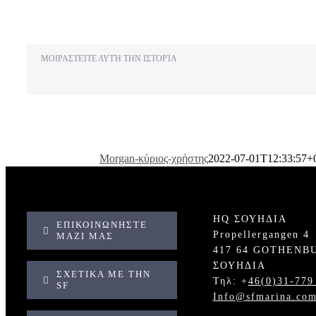
ΜΟΙΡΑΣΤΕΊΤΕ ΑΥΤΉ ΤΗΝ ΙΣΤΟΡΊΑ
Morgan-κύριος-χρήστης
2022-07-01T12:33:57+
HQ ΣΟΥΗΔΙΑ
ΕΠΙΚΟΙΝΩΝΉΣΤΕ
Propellergangen 4
ΜΑΖΊ ΜΑΣ
417 64 GOTHENB
ΣΟΥΗΔΙΑ
ΣΧΕΤΙΚΆ ΜΕ ΤΗΝ
Τηλ: +
46(0)31-779
SF
Info@sfmarina.co