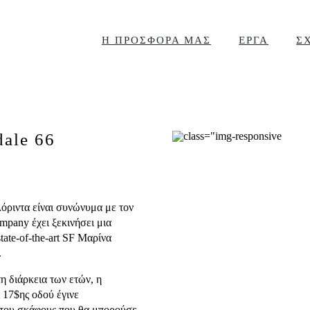
Η ΠΡΟΣΦΟΡΑ ΜΑΣ
ΕΡΓΑ
Σ
dale 66
Φλόριντα είναι συνώνυμα με τον
mpany έχει ξεκινήσει μια
ate-of-the-art SF Μαρίνα
.
η διάρκεια των ετών, η
 17$ης οδού έγινε
 του σκάφους που θα μπορούσε