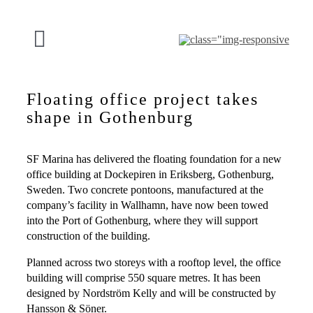
Preskoči
na
sadržaj
Uključi/isključi
navigaciju
NAŠA PONUDA
Floating office project takes
shape in Gothenburg
PROJEKTI
SF Marina has delivered the floating foundation for a new
O SF
office building at Dockepiren in Eriksberg, Gothenburg,
Sweden. Two concrete pontoons, manufactured at the
company’s facility in Wallhamn, have now been towed
KONTAKT
into the Port of Gothenburg, where they will support
construction of the building.
Planned across two storeys with a rooftop level, the office
Hrvatski
building will comprise 550 square metres. It has been
designed by Nordström Kelly and will be constructed by
Hansson & Söner.