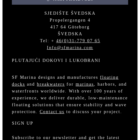
SJEDIŠTE ŠVEDSKA
Propelergangen 4
417 64 Göteborg
ŠVEDSKA
Tel: +
46(0)31-779 07 65
Info@sfmarina.com
PLUTAJUĆI DOKOVI I LUKOBRANI
SF Marina designs and manufactures
floating
docks
and
breakwaters
for
marinas
, harbors, and
waterfronts worldwide. With over 100 years of
experience, we deliver durable, low-maintenance
floating solutions that ensure stability and wave
protection.
Contact us
to discuss your project.
SIGN UP
Subscribe to our newsletter and get the latest