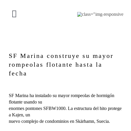
Saltar
al
contenido
Alternar
navegación
NUESTRA OFERTA
PROYECTOS
SF Marina construye su mayor
rompeolas flotante hasta la
ACERCA DE SF
fecha
CONTACTO
SF Marina ha instalado su mayor rompeolas de hormigón
flotante usando su
enormes pontones SFBW1000. La estructura del hito protege
Español
a Kajen, un
nuevo complejo de condominios en Skärhamn, Suecia.